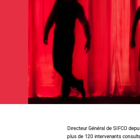
Directeur Général de SIFCO depui
plus de 120 intervenants consul